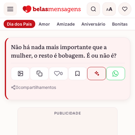
A
A
Menu
Tamanho do t
Dia dos Pais
Amor
Amizade
Aniversário
Bonitas
Não há nada mais importante que a
mulher, o resto é bobagem. É ou não é?
0
0
compartilhamentos
PUBLICIDADE