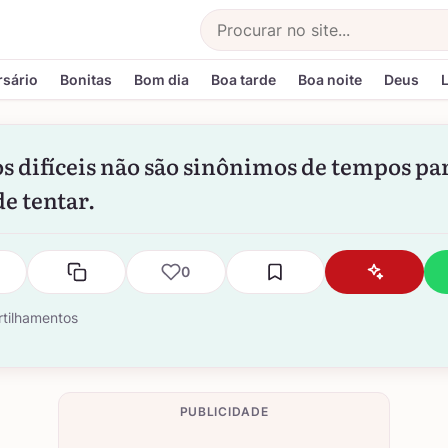
Buscar
rsário
Bonitas
Bom dia
Boa tarde
Boa noite
Deus
 difíceis não são sinônimos de tempos pa
de tentar.
0
tilhamentos
PUBLICIDADE