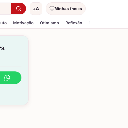
A
Minhas frases
A
Tamanho do texto
Luto
Motivação
Otimismo
Reflexão
Religiosa
ra