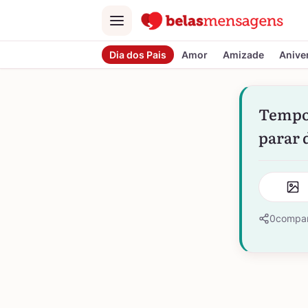
Menu
Dia dos Pais
Amor
Amizade
Anive
Tempos
parar 
0
compar