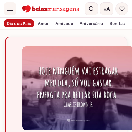
A
A
Menu
Tamanho do t
Dia dos Pais
Amor
Amizade
Aniversário
Bonitas