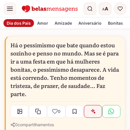
A
A
Menu
Tamanho do t
Dia dos Pais
Amor
Amizade
Aniversário
Bonitas
Há o pessimismo que bate quando estou
sozinho e penso no mundo. Mas se é para
ir a uma festa em que há mulheres
bonitas, o pessimismo desaparece. A vida
está correndo. Tenho momentos de
tristeza, de prazer, de saudade... Faz
parte.
0
0
compartilhamentos