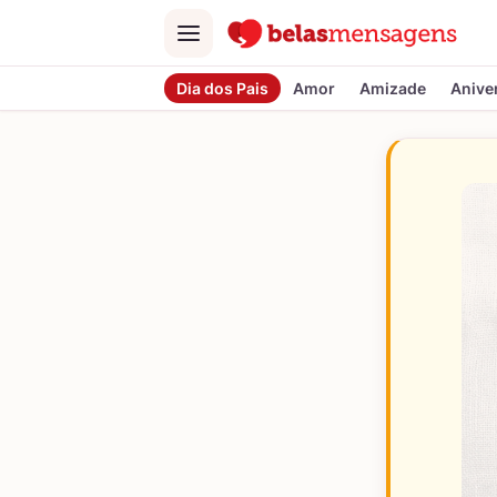
Menu
Dia dos Pais
Amor
Amizade
Anive