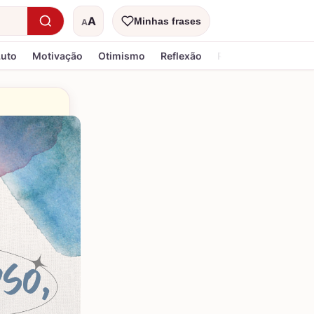
A
Minhas frases
A
Tamanho do texto
Luto
Motivação
Otimismo
Reflexão
Religiosa