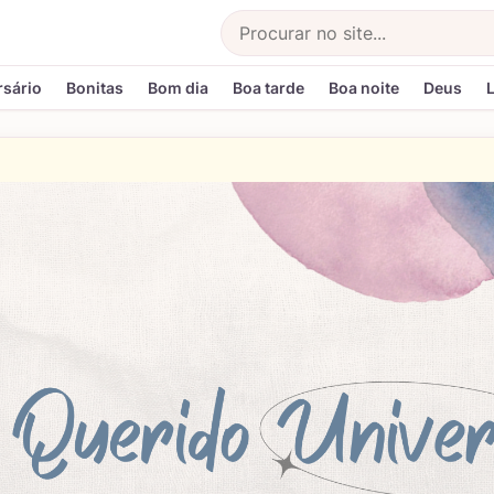
Buscar
rsário
Bonitas
Bom dia
Boa tarde
Boa noite
Deus