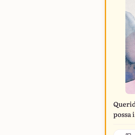
Querid
possa 