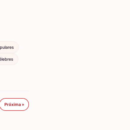
pulares
élebres
Próxima »