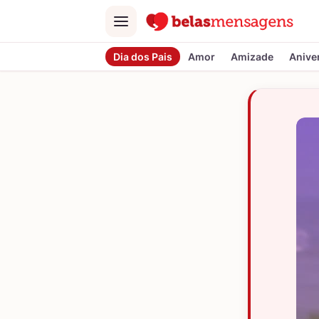
Menu
Dia dos Pais
Amor
Amizade
Anive