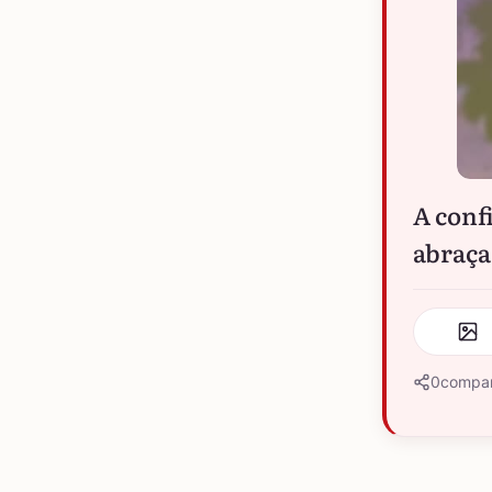
A conf
abraça,
0
compar