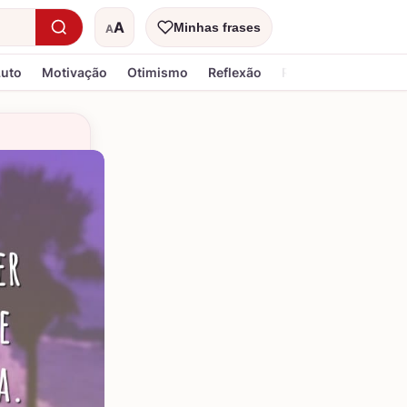
A
Minhas frases
A
Tamanho do texto
Luto
Motivação
Otimismo
Reflexão
Religiosa