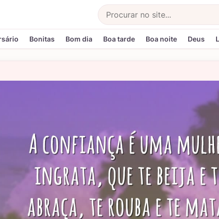
Buscar
rsário
Bonitas
Bom dia
Boa tarde
Boa noite
Deus