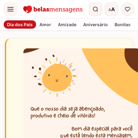
A
A
Menu
Tamanho do t
Dia dos Pais
Amor
Amizade
Aniversário
Bonitas