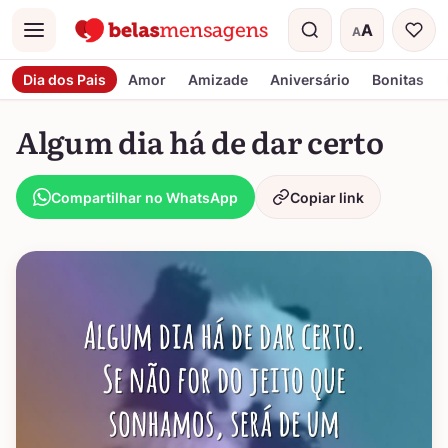
A
A
Menu
Tamanho do t
Dia dos Pais
Amor
Amizade
Aniversário
Bonitas
Algum dia há de dar certo
Compartilhar no WhatsApp
Copiar link