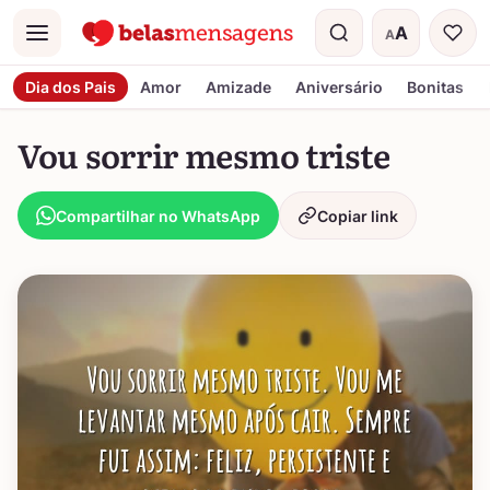
A
A
Menu
Tamanho do t
Dia dos Pais
Amor
Amizade
Aniversário
Bonitas
Vou sorrir mesmo triste
Compartilhar no WhatsApp
Copiar link