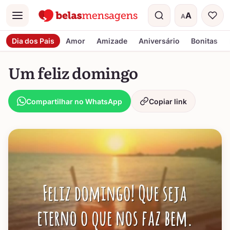
A
A
Menu
Tamanho do t
Dia dos Pais
Amor
Amizade
Aniversário
Bonitas
Um feliz domingo
Compartilhar no WhatsApp
Copiar link