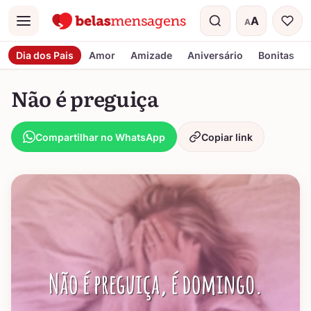
A
A
Menu
Tamanho do t
Dia dos Pais
Amor
Amizade
Aniversário
Bonitas
Não é preguiça
Compartilhar no WhatsApp
Copiar link