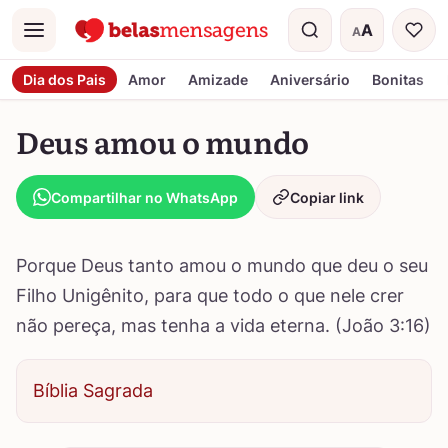
A
A
Menu
Tamanho do t
Dia dos Pais
Amor
Amizade
Aniversário
Bonitas
Deus amou o mundo
Compartilhar no WhatsApp
Copiar link
Porque Deus tanto amou o mundo que deu o seu
Filho Unigênito, para que todo o que nele crer
não pereça, mas tenha a vida eterna. (João 3:16)
Bíblia Sagrada