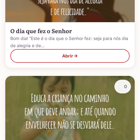
O dia que fez o Senhor
Bom dia! “Este é o dia que o Senhor fez: seja para nós dia
de alegria e de…
Abrir
0