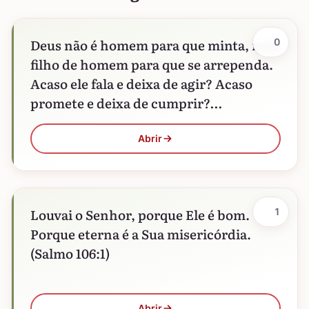
Deus não é homem para que minta, nem
0
filho de homem para que se arrependa.
Acaso ele fala e deixa de agir? Acaso
promete e deixa de cumprir?…
Abrir
Louvai o Senhor, porque Ele é bom.
1
Porque eterna é a Sua misericórdia.
(Salmo 106:1)
Abrir