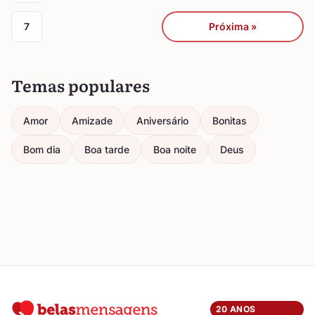
7
Próxima »
Temas populares
Amor
Amizade
Aniversário
Bonitas
Bom dia
Boa tarde
Boa noite
Deus
20 ANOS