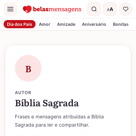
A
A
Menu
Tamanho do t
Dia dos Pais
Amor
Amizade
Aniversário
Bonitas
B
AUTOR
Bíblia Sagrada
Frases e mensagens atribuídas a Bíblia
Sagrada para ler e compartilhar.