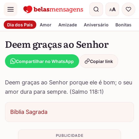
A
A
Menu
Tamanho do t
Dia dos Pais
Amor
Amizade
Aniversário
Bonitas
Deem graças ao Senhor
Compartilhar no WhatsApp
Copiar link
Deem graças ao Senhor porque ele é bom; o seu
amor dura para sempre. (Salmo 118:1)
Bíblia Sagrada
PUBLICIDADE