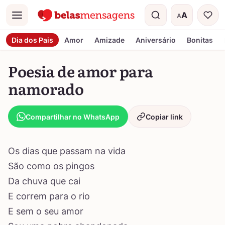
A
A
Menu
Tamanho do t
Dia dos Pais
Amor
Amizade
Aniversário
Bonitas
Poesia de amor para
namorado
Compartilhar no WhatsApp
Copiar link
Os dias que passam na vida
São como os pingos
Da chuva que cai
E correm para o rio
E sem o seu amor