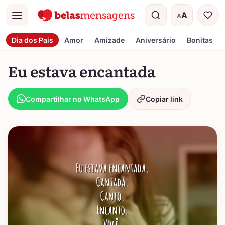
A
A
Menu
Tamanho do t
Dia dos Pais
Amor
Amizade
Aniversário
Bonitas
Eu estava encantada
Compartilhar no WhatsApp
Copiar link