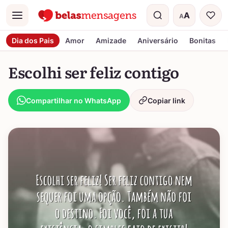
A
A
Menu
Tamanho do t
Dia dos Pais
Amor
Amizade
Aniversário
Bonitas
Escolhi ser feliz contigo
Compartilhar no WhatsApp
Copiar link