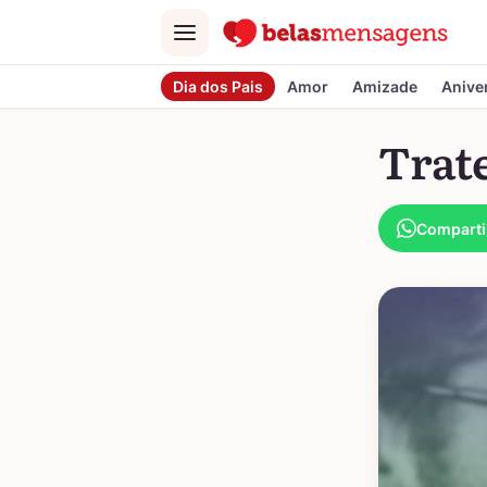
Menu
Dia dos Pais
Amor
Amizade
Anive
Trat
Comparti