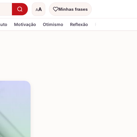
A
Minhas frases
A
Tamanho do texto
Luto
Motivação
Otimismo
Reflexão
Religiosa