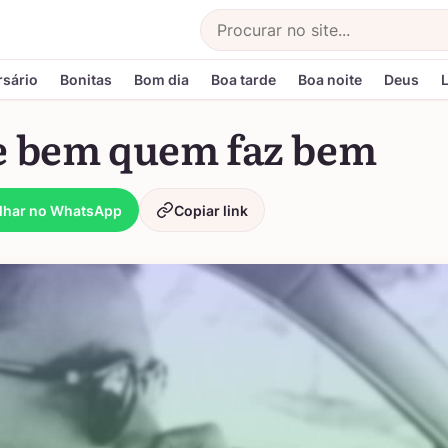
Buscar
rsário
Bonitas
Bom dia
Boa tarde
Boa noite
Deus
e bem quem faz bem
lhar no WhatsApp
Copiar link