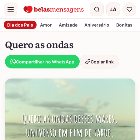
A
A
Menu
Tamanho do t
Dia dos Pais
Amor
Amizade
Aniversário
Bonitas
Quero as ondas
Compartilhar no WhatsApp
Copiar link