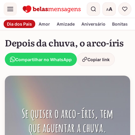
A
A
Menu
Tamanho do t
Dia dos Pais
Amor
Amizade
Aniversário
Bonitas
Depois da chuva, o arco-íris
Compartilhar no WhatsApp
Copiar link