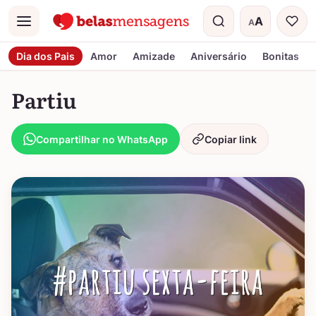
A
A
Menu
Tamanho do t
Dia dos Pais
Amor
Amizade
Aniversário
Bonitas
Partiu
Compartilhar no WhatsApp
Copiar link