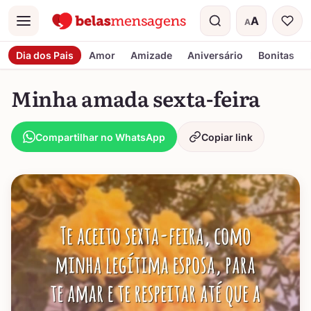
A
A
Menu
Tamanho do t
Dia dos Pais
Amor
Amizade
Aniversário
Bonitas
Minha amada sexta-feira
Compartilhar no WhatsApp
Copiar link