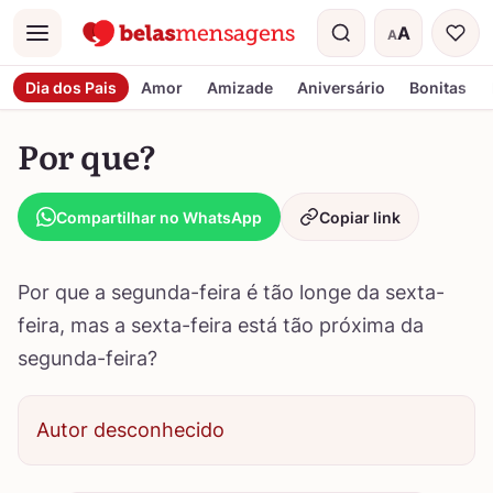
A
A
Menu
Tamanho do t
Dia dos Pais
Amor
Amizade
Aniversário
Bonitas
Por que?
Compartilhar no WhatsApp
Copiar link
Por que a segunda-feira é tão longe da sexta-
feira, mas a sexta-feira está tão próxima da
segunda-feira?
Autor desconhecido