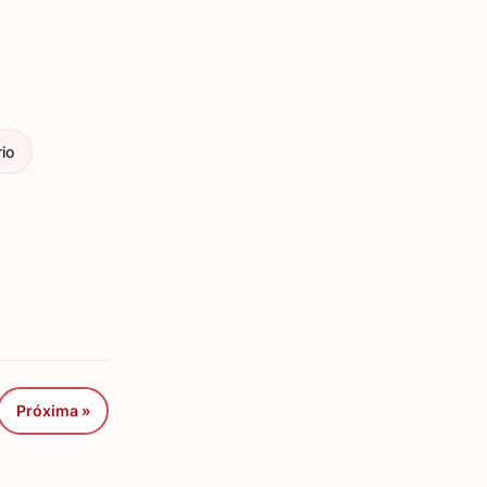
io
Próxima »