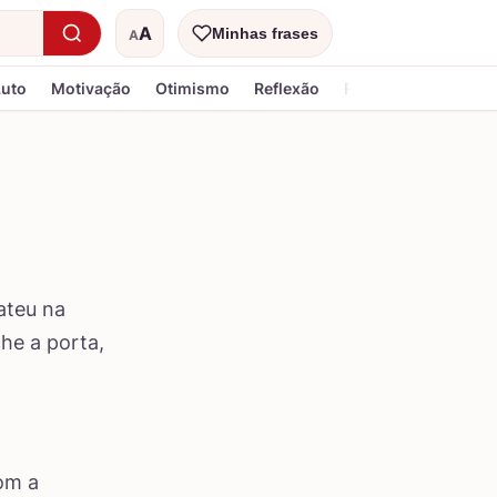
A
Minhas frases
A
Tamanho do texto
Luto
Motivação
Otimismo
Reflexão
Religiosa
ateu na
he a porta,
om a