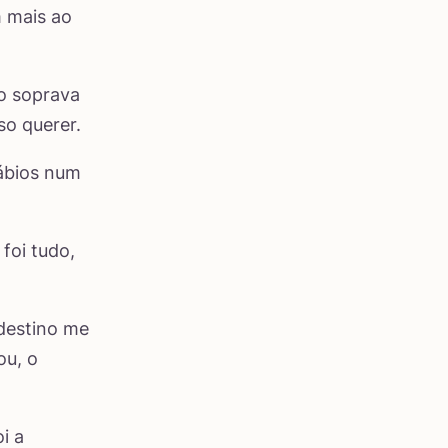
m mais ao
o soprava
o querer.
lábios num
foi tudo,
 destino me
ou, o
i a