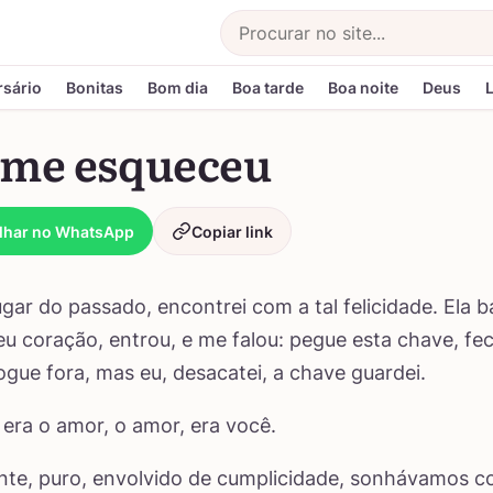
Buscar
rsário
Bonitas
Bom dia
Boa tarde
Boa noite
Deus
 me esqueceu
lhar no WhatsApp
Copiar link
gar do passado, encontrei com a tal felicidade. Ela b
u coração, entrou, e me falou: pegue esta chave, fec
jogue fora, mas eu, desacatei, a chave guardei.
e era o amor, o amor, era você.
nte, puro, envolvido de cumplicidade, sonhávamos c