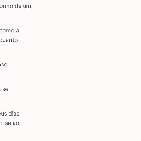
sonho de um
 como a
 quanto
nso
 se
us dias
m-se ao