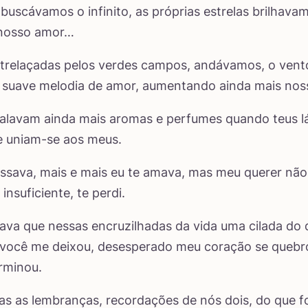
 buscávamos o infinito, as próprias estrelas brilhava
 nosso amor…
trelaçadas pelos verdes campos, andávamos, o vent
 suave melodia de amor, aumentando ainda mais noss
xalavam ainda mais aromas e perfumes quando teus 
e uniam-se aos meus.
sava, mais e mais eu te amava, mas meu querer não 
nsuficiente, te perdi.
ava que nessas encruzilhadas da vida uma cilada do
 você me deixou, desesperado meu coração se quebr
rminou.
s as lembranças, recordações de nós dois, do que fo