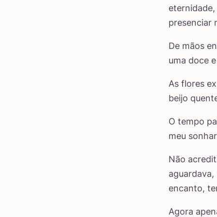
eternidade,
presenciar
De mãos en
uma doce e
As flores e
beijo quent
O tempo pas
meu sonhar i
Não acredit
aguardava,
encanto, te
Agora apena