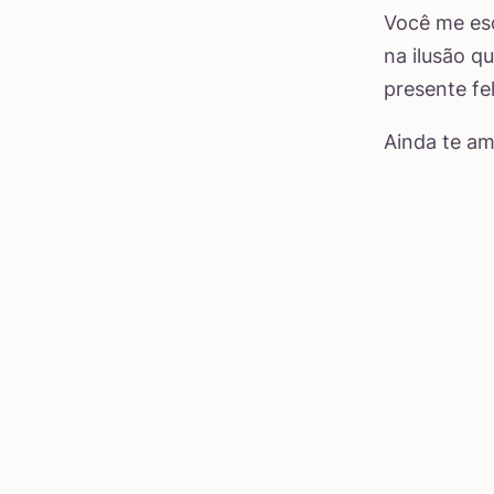
Você me esq
na ilusão q
presente fe
Ainda te am