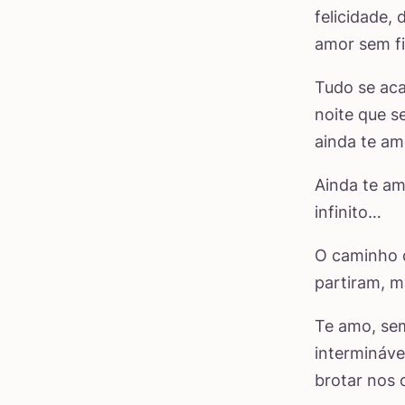
felicidade
amor sem f
Tudo se aca
noite que s
ainda te am
Ainda te am
infinito…
O caminho q
partiram, 
Te amo, se
intermináve
brotar nos o