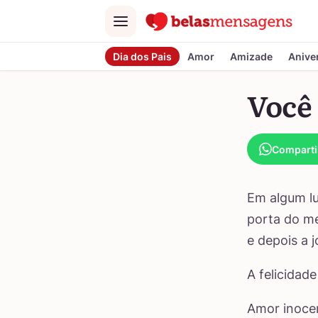
Menu
Dia dos Pais
Amor
Amizade
Anive
Você
Comparti
Em algum lu
porta do me
e depois a 
A felicidad
Amor inoce