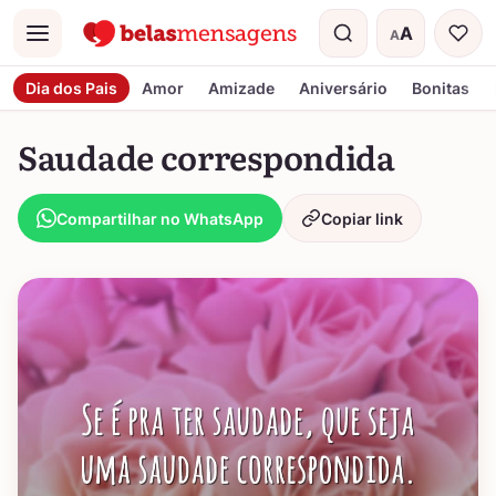
A
A
Menu
Tamanho do t
Dia dos Pais
Amor
Amizade
Aniversário
Bonitas
Saudade correspondida
Compartilhar no WhatsApp
Copiar link