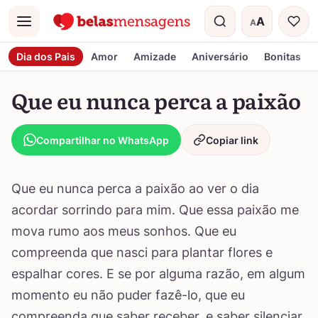
A
A
Menu
Tamanho do t
Dia dos Pais
Amor
Amizade
Aniversário
Bonitas
Que eu nunca perca a paixão
Compartilhar no WhatsApp
Copiar link
Que eu nunca perca a paixão ao ver o dia
acordar sorrindo para mim. Que essa paixão me
mova rumo aos meus sonhos. Que eu
compreenda que nasci para plantar flores e
espalhar cores. E se por alguma razão, em algum
momento eu não puder fazê-lo, que eu
compreenda que saber receber, e saber silenciar