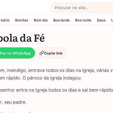
Buscar
rsário
Bonitas
Bom dia
Boa tarde
Boa noite
Deus
ola da Fé
lhar no WhatsApp
Copiar link
, mendigo, entrava todos os dias na igreja, várias 
bem rápido. O pároco da igreja indagou:
 senhor entra na Igreja todos os dias e sai bem rápid
r, seu padre.