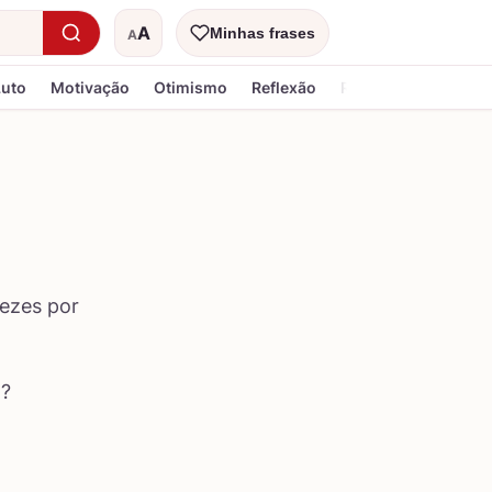
A
Minhas frases
A
Tamanho do texto
Luto
Motivação
Otimismo
Reflexão
Religiosa
vezes por
o?