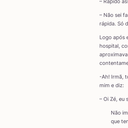
– Rápido as
– Não sei f
rápida. Só 
Logo após e
hospital, c
aproximavam
contentame
-Ah! Irmã, 
mim e diz:
– Oi Zé, eu
Não im
que te