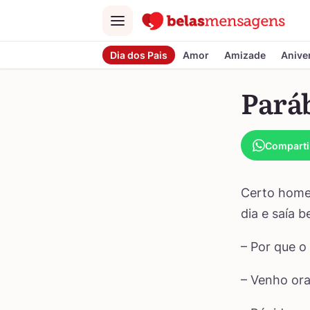
Menu
Dia dos Pais
Amor
Amizade
Anive
Paráb
Comparti
Certo homem
dia e saía 
– Por que o
– Venho ora