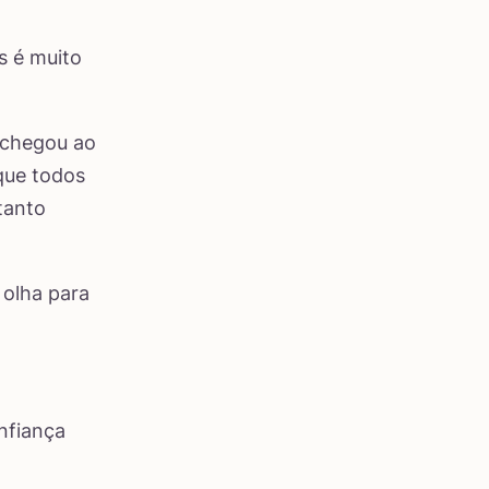
s é muito
 chegou ao
que todos
tanto
 olha para
nfiança