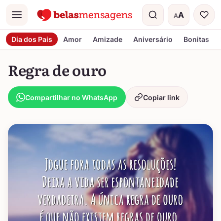
A
A
Menu
Tamanho do t
Dia dos Pais
Amor
Amizade
Aniversário
Bonitas
Regra de ouro
Compartilhar no WhatsApp
Copiar link