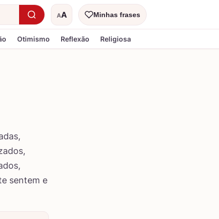
A
Minhas frases
A
Tamanho do texto
ão
Otimismo
Reflexão
Religiosa
adas,
zados,
ados,
nte sentem e