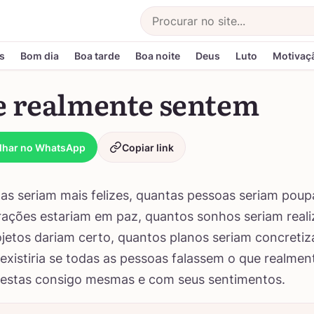
Buscar
s
Bom dia
Boa tarde
Boa noite
Deus
Luto
Motivaç
e realmente sentem
lhar no WhatsApp
Copiar link
as seriam mais felizes, quantas pessoas seriam poup
ações estariam em paz, quantos sonhos seriam reali
jetos dariam certo, quantos planos seriam concretiz
existiria se todas as pessoas falassem o que realme
estas consigo mesmas e com seus sentimentos.