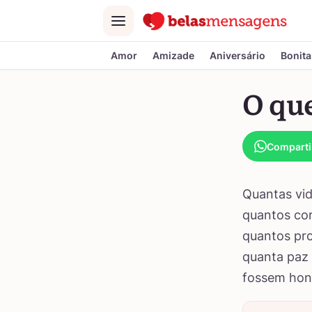
Menu
Amor
Amizade
Aniversário
Bonita
O qu
Comparti
Quantas vid
quantos cor
quantos pro
quanta paz 
fossem hon