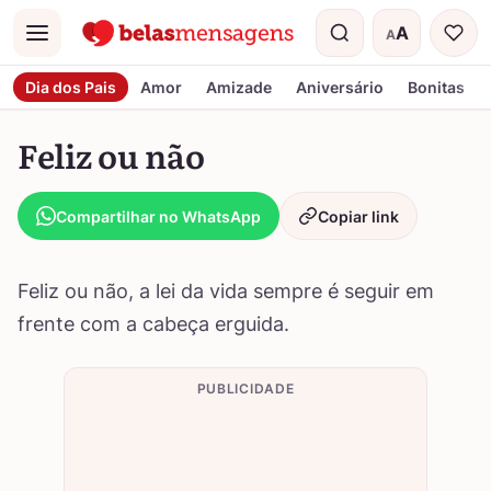
A
A
Menu
Tamanho do t
Dia dos Pais
Amor
Amizade
Aniversário
Bonitas
Feliz ou não
Compartilhar no WhatsApp
Copiar link
Feliz ou não, a lei da vida sempre é seguir em
frente com a cabeça erguida.
PUBLICIDADE