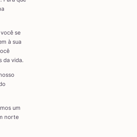
na
 você se
em à sua
você
 da vida.
 nosso
ndo
rimos um
um norte