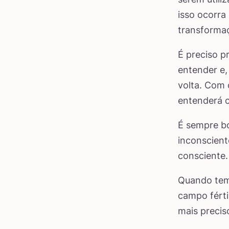
isso ocorra
transformaç
É preciso p
entender e
volta. Com 
entenderá c
É sempre b
inconscient
consciente.
Quando tem
campo férti
mais preciso