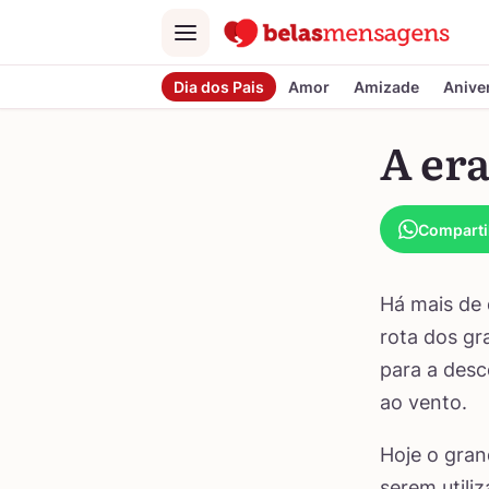
Menu
Dia dos Pais
Amor
Amizade
Anive
A er
Comparti
Há mais de 
rota dos gr
para a desc
ao vento.
Hoje o gran
serem utili