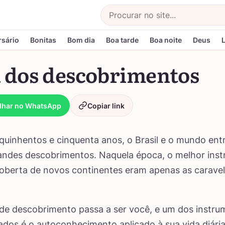
Buscar
rsário
Bonitas
Bom dia
Boa tarde
Boa noite
Deus
a dos descobrimentos
lhar no WhatsApp
Copiar link
quinhentos e cinquenta anos, o Brasil e o mundo en
andes descobrimentos. Naquela época, o melhor ins
oberta de novos continentes eram apenas as caravel
de descobrimento passa a ser você, e um dos instru
zados é o autoconhecimento aplicado à sua vida diária