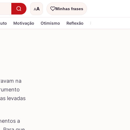
A
Minhas frases
A
Tamanho do texto
Luto
Motivação
Otimismo
Reflexão
Religiosa
travam na
trumento
as levadas
mentos a
. Para que