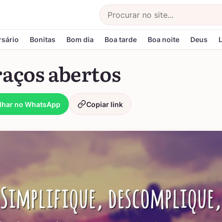
Buscar
rsário
Bonitas
Bom dia
Boa tarde
Boa noite
Deus
raços abertos
lhar no WhatsApp
Copiar link