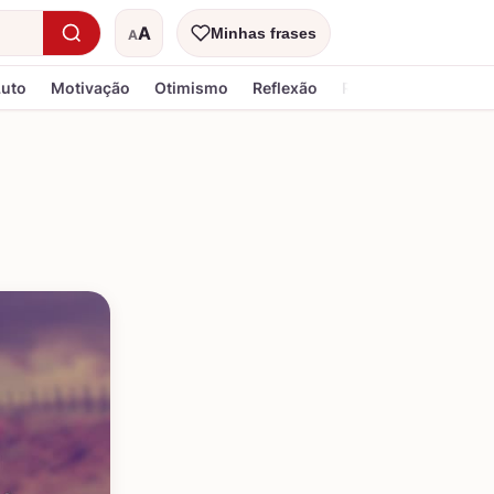
A
Minhas frases
A
Tamanho do texto
Luto
Motivação
Otimismo
Reflexão
Religiosa