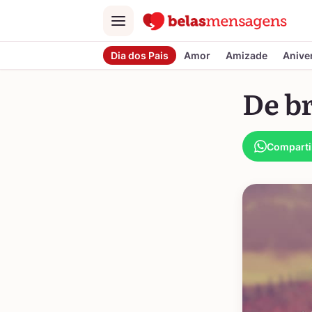
Menu
Dia dos Pais
Amor
Amizade
Anive
De b
Comparti