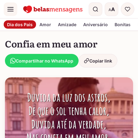
A
A
Menu
Tamanho do t
Dia dos Pais
Amor
Amizade
Aniversário
Bonitas
Confia em meu amor
Compartilhar no WhatsApp
Copiar link