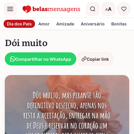
A
A
Menu
Tamanho do t
Dia dos Pais
Amor
Amizade
Aniversário
Bonitas
Dói muito
Compartilhar no WhatsApp
Copiar link