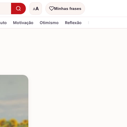
A
Minhas frases
A
Tamanho do texto
Luto
Motivação
Otimismo
Reflexão
Religiosa