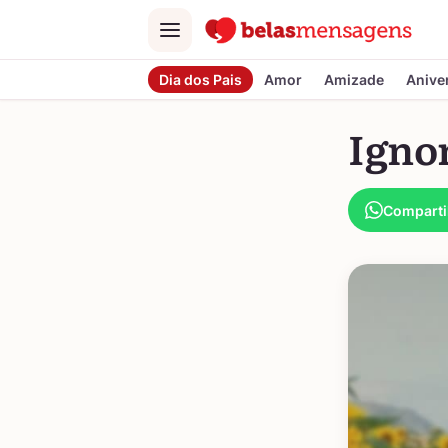
Menu
Dia dos Pais
Amor
Amizade
Anive
Igno
Comparti