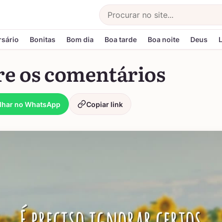
Buscar
rsário
Bonitas
Bom dia
Boa tarde
Boa noite
Deus
re os comentários
lhar no WhatsApp
Copiar link