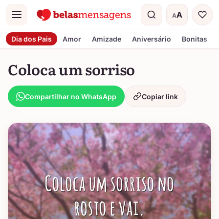
A
A
Menu
Tamanho do t
Dia dos Pais
Amor
Amizade
Aniversário
Bonitas
Coloca um sorriso
Compartilhar no WhatsApp
Copiar link