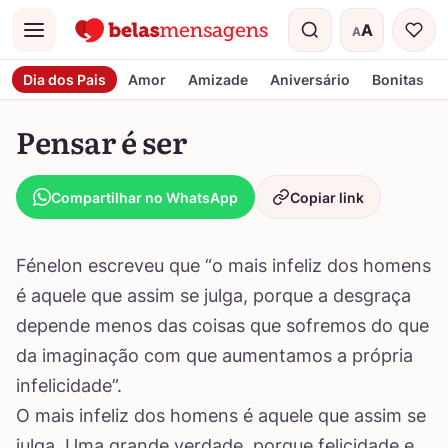
A
A
Menu
Tamanho do t
Dia dos Pais
Amor
Amizade
Aniversário
Bonitas
Pensar é ser
Compartilhar no WhatsApp
Copiar link
Fénelon escreveu que “o mais infeliz dos homens
é aquele que assim se julga, porque a desgraça
depende menos das coisas que sofremos do que
da imaginação com que aumentamos a própria
infelicidade”.
O mais infeliz dos homens é aquele que assim se
julga. Uma grande verdade, porque felicidade e