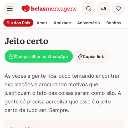
A
A
Menu
Tamanho do t
Dia dos Pais
Amor
Amizade
Aniversário
Bonitas
Jeito certo
Compartilhar no WhatsApp
Copiar link
Às vezes a gente fica louco tentando encontrar
explicações e procurando motivos que
justifiquem o fato das coisas serem como são. A
gente só precisa acreditar que esse é o jeito
certo de tudo ser. Sempre.