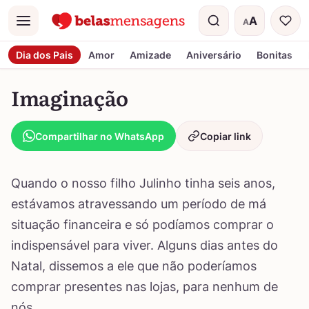
A
A
Menu
Tamanho do t
Dia dos Pais
Amor
Amizade
Aniversário
Bonitas
Imaginação
Compartilhar no WhatsApp
Copiar link
Quando o nosso filho Julinho tinha seis anos,
estávamos atravessando um período de má
situação financeira e só podíamos comprar o
indispensável para viver. Alguns dias antes do
Natal, dissemos a ele que não poderíamos
comprar presentes nas lojas, para nenhum de
nós.