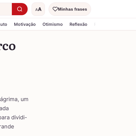
A
Minhas frases
A
Tamanho do texto
Luto
Motivação
Otimismo
Reflexão
Religiosa
rco
lágrima, um
cada
ara dividi-
grande