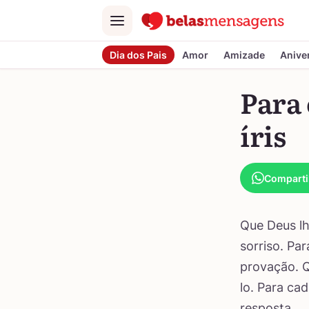
Menu
Dia dos Pais
Amor
Amizade
Anive
Para
íris
Comparti
Que Deus lh
sorriso. Pa
provação. Q
lo. Para ca
resposta.