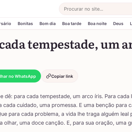
Buscar
rsário
Bonitas
Bom dia
Boa tarde
Boa noite
Deus
 cada tempestade, um a
lhar no WhatsApp
Copiar link
e dê: para cada tempestade, um arco íris. Para cada 
ra cada cuidado, uma promessa. E uma benção para 
ue para cada problema, a vida lhe traga alguém leal p
da olhar, uma doce canção. E, para sua oração, uma 