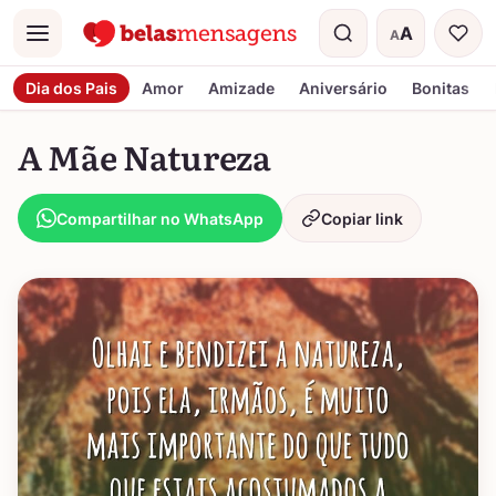
A
A
Menu
Tamanho do t
Dia dos Pais
Amor
Amizade
Aniversário
Bonitas
A Mãe Natureza
Compartilhar no WhatsApp
Copiar link