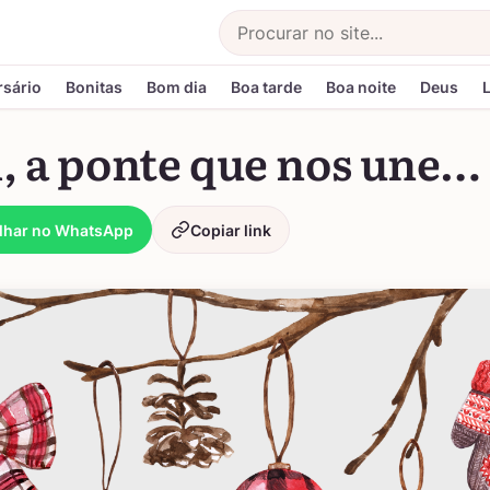
Buscar
rsário
Bonitas
Bom dia
Boa tarde
Boa noite
Deus
, a ponte que nos une…
lhar no WhatsApp
Copiar link