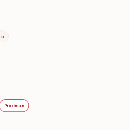
io
Próxima »