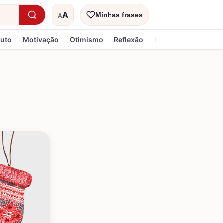
A
Minhas frases
A
Tamanho do texto
Luto
Motivação
Otimismo
Reflexão
Religiosa