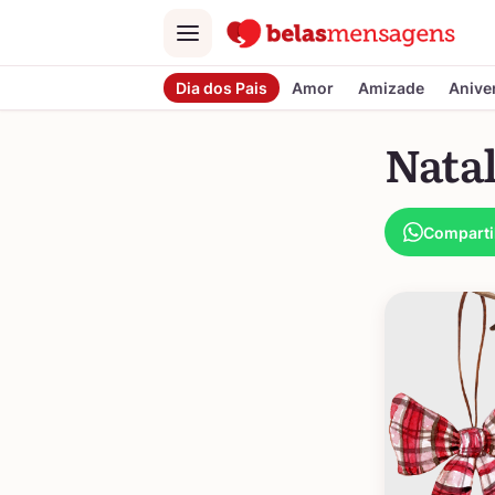
Menu
Dia dos Pais
Amor
Amizade
Anive
Natal
Comparti