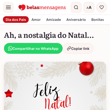
A
A
Menu
Tamanho do t
Dia dos Pais
Amor
Amizade
Aniversário
Bonitas
Ah, a nostalgia do Natal…
Compartilhar no WhatsApp
Copiar link