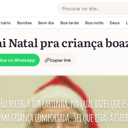
Buscar
rsário
Bonitas
Bom dia
Boa tarde
Boa noite
Deus
i Natal pra criança bo
lhar no WhatsApp
Copiar link