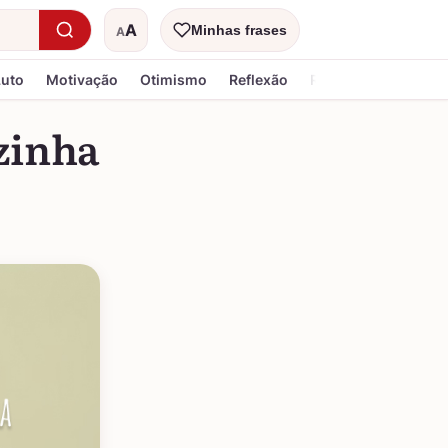
A
Minhas frases
A
Tamanho do texto
Luto
Motivação
Otimismo
Reflexão
Religiosa
azinha