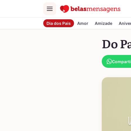
Menu
Dia dos Pais
Amor
Amizade
Anive
Do Pa
Comparti