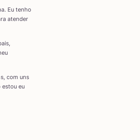
nha. Eu tenho
ara atender
ais,
meu
ns, com uns
o estou eu