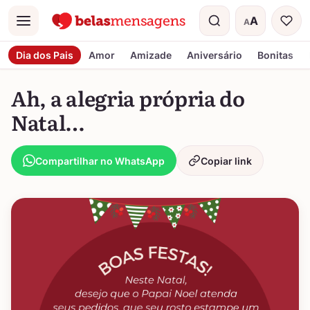
A
A
Menu
Tamanho do t
Dia dos Pais
Amor
Amizade
Aniversário
Bonitas
Ah, a alegria própria do
Natal…
Compartilhar no WhatsApp
Copiar link