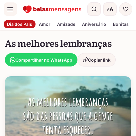
A
A
Menu
Tamanho do t
Dia dos Pais
Amor
Amizade
Aniversário
Bonitas
As melhores lembranças
Compartilhar no WhatsApp
Copiar link