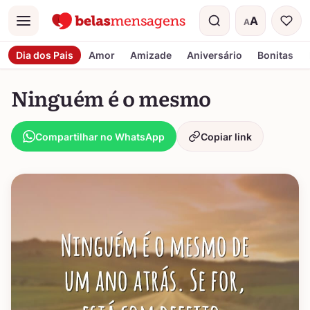
A
A
Menu
Tamanho do t
Dia dos Pais
Amor
Amizade
Aniversário
Bonitas
Ninguém é o mesmo
Compartilhar no WhatsApp
Copiar link