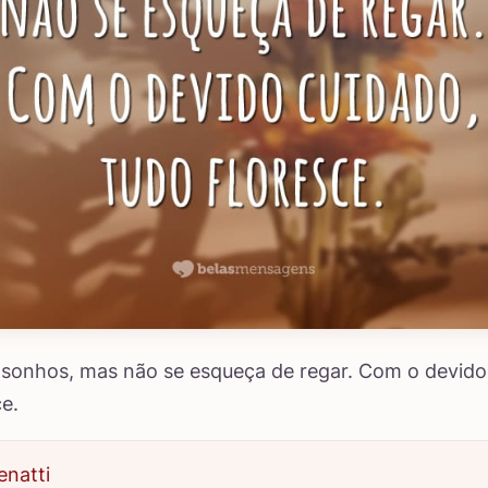
 sonhos, mas não se esqueça de regar. Com o devido
ce.
natti