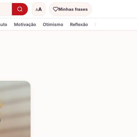
A
Minhas frases
A
Tamanho do texto
Luto
Motivação
Otimismo
Reflexão
Religiosa