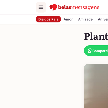
Menu
Dia dos Pais
Amor
Amizade
Anive
Plan
Comparti