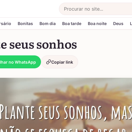
Buscar
rsário
Bonitas
Bom dia
Boa tarde
Boa noite
Deus
te seus sonhos
lhar no WhatsApp
Copiar link