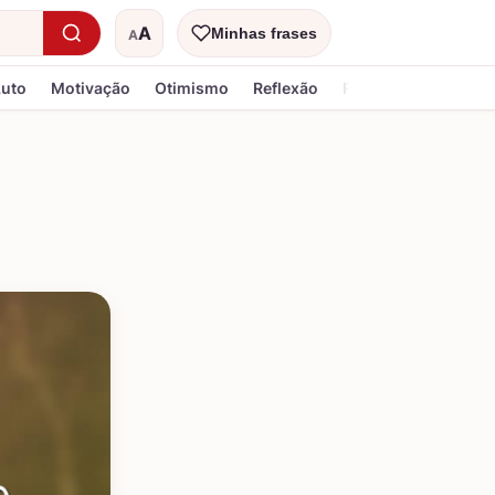
A
Minhas frases
A
Tamanho do texto
Luto
Motivação
Otimismo
Reflexão
Religiosa