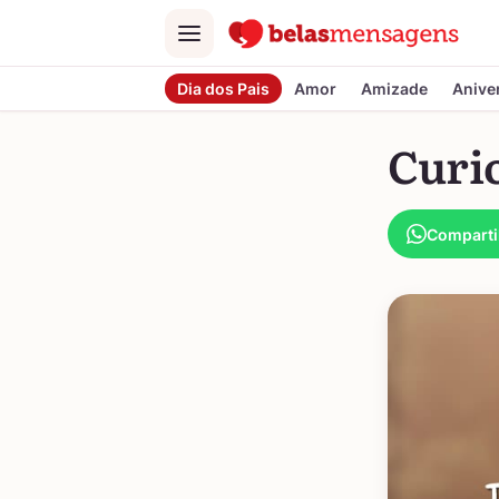
Menu
Dia dos Pais
Amor
Amizade
Anive
Curi
Comparti