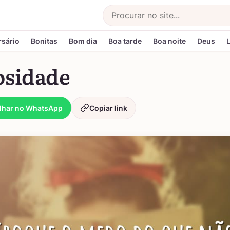
Buscar
rsário
Bonitas
Bom dia
Boa tarde
Boa noite
Deus
osidade
lhar no WhatsApp
Copiar link