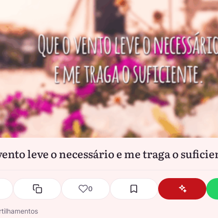
ento leve o necessário e me traga o suficie
0
tilhamentos