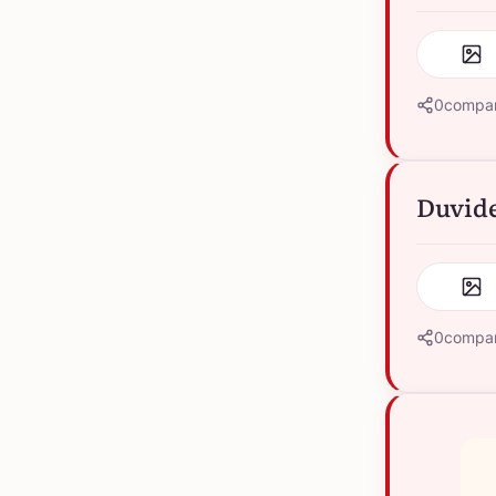
0
compar
Duvide 
0
compar