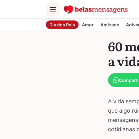
Menu
Dia dos Pais
Amor
Amizade
Anive
60 me
a vid
Comparti
A vida semp
que algo ru
mensagens p
cotidianas 