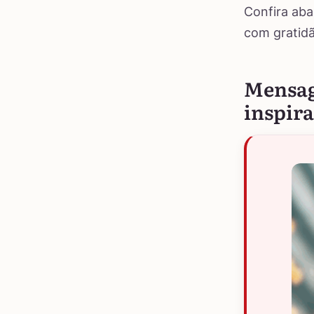
Confira aba
com gratidão
Mensage
inspir