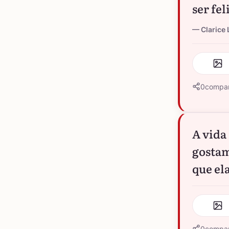
ser fel
Clarice 
0
compar
A vida
gostam
que el
0
compar