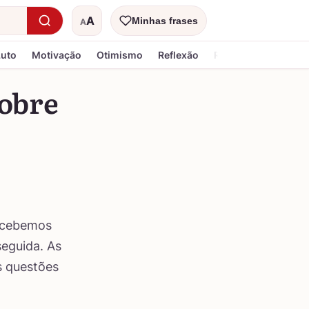
A
Minhas frases
A
Tamanho do texto
Luto
Motivação
Otimismo
Reflexão
Religiosa
sobre
ercebemos
eguida. As
s questões