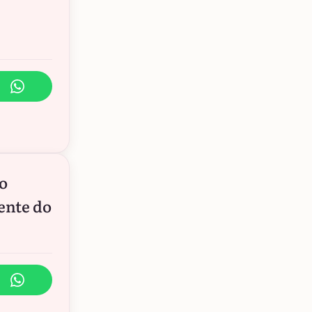
ão
ente do