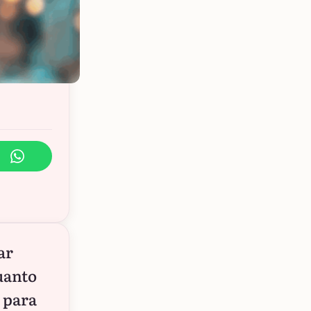
ar
uanto
 para