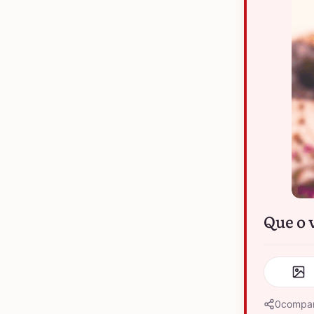
Que o v
0
compar