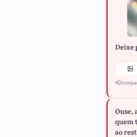
Deixe p
0
compar
Ouse, 
quem t
ao res