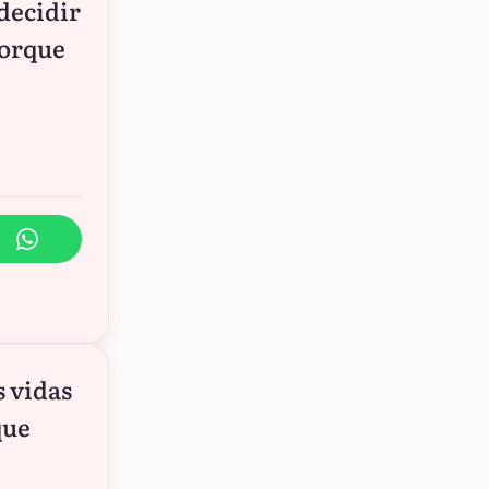
decidir
 porque
 vidas
que