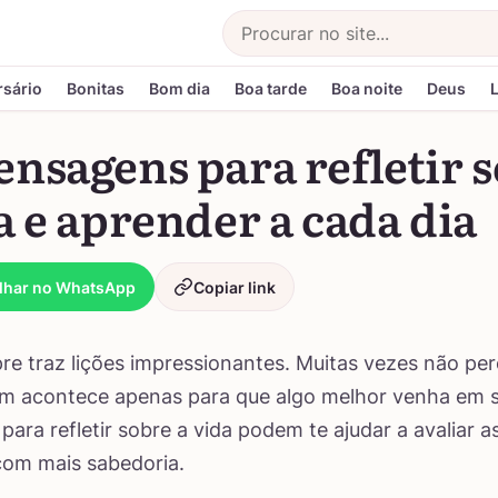
Buscar
rsário
Bonitas
Bom dia
Boa tarde
Boa noite
Deus
nsagens para refletir 
a e aprender a cada dia
lhar no WhatsApp
Copiar link
re traz lições impressionantes. Muitas vezes não p
im acontece apenas para que algo melhor venha em s
ara refletir sobre a vida podem te ajudar a avaliar a
com mais sabedoria.