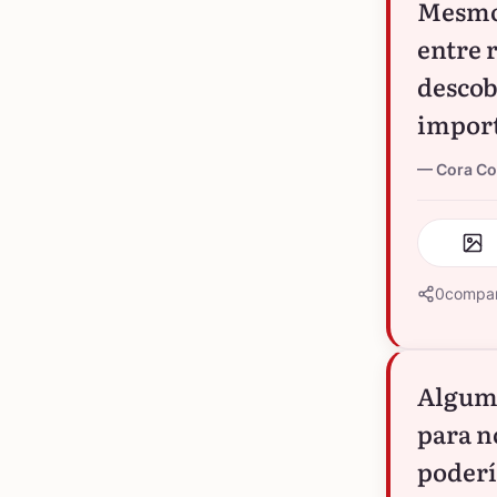
Mesmo 
entre r
descob
import
Cora Co
0
compar
Alguma
para n
poderí